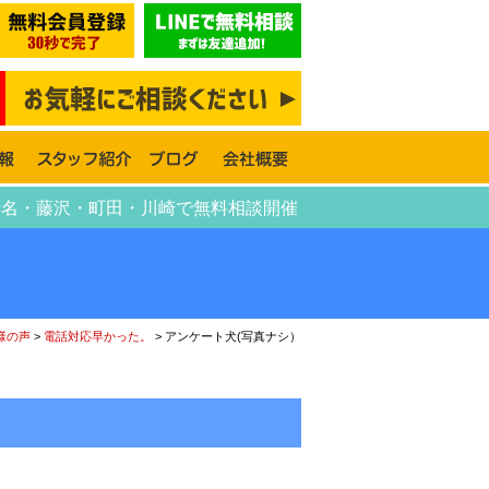
老名・藤沢・町田・川崎で無料相談開催
様の声
>
電話対応早かった。
>
アンケート犬(写真ナシ）