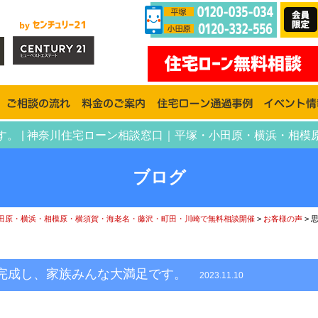
。 | 神奈川住宅ローン相談窓口｜平塚・小田原・横浜・相
ブログ
田原・横浜・相模原・横須賀・海老名・藤沢・町田・川崎で無料相談開催
>
お客様の声
>
が完成し、家族みんな大満足です。
2023.11.10