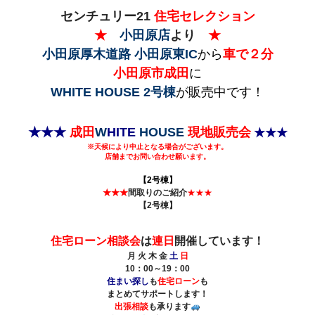
センチュリー21
住宅セレクション
★
小田原店
より
★
小田原厚木道路 小田原東IC
から
車で２分
小田原市成田
に
WHITE HOUSE 2号棟
が販売中です！
★★★
成田
W
HITE
HOUSE
現地販売会
★★★
※天候により中止となる場合がございます。
店舗までお問い合わせ願います。
【2号棟】
★★★
間取りのご紹介
★★★
【2号棟】
住宅ローン相談会
は
連日
開催しています！
月 火 木 金
土
日
10：00～19：00
住まい探し
も
住宅ローン
も
まとめてサポートします！
出張相談
も承ります