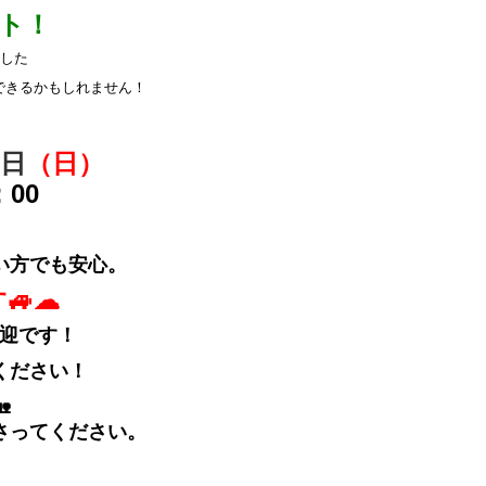
ト！
した
できるかもしれません！
日
（日）
：00
い方でも安心。
す
🚙☁
歓迎です！
ください！

さってください。