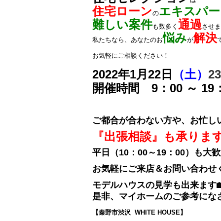
住宅ローン
エキスパー
の
難しい案件
通過
も数多く
させま
悩み
解決
私たちなら、あなたのお
が
お気軽にご相談ください！
2022年1月22日
（土）
23
開催時間 9：00 ～ 19
ご都合が合わない方や、お忙し
『出張相談』も承りま
平日（10：00～19：00）も大
お気軽にご来店＆お問い合わせ
モデルハウスの見学も出来ます
是非、マイホームのご参考にな
【秦野市渋沢 WHITE HOUSE】