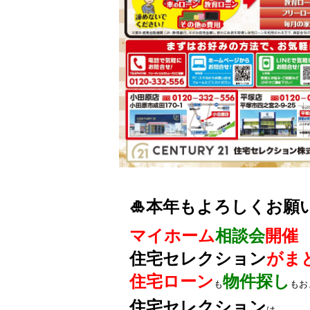
🎍本年も
よろしくお願
マイホーム
相談会
開催
住宅セレクション
がま
住宅ローン
物件探し
も
もお
住宅セレクション
は