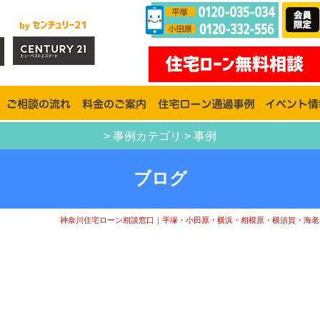
> 事例カテゴリ > 事例
ブログ
神奈川住宅ローン相談窓口｜平塚・小田原・横浜・相模原・横須賀・海老