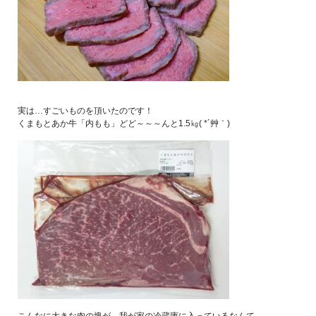
実は…すごいものを頂いたのです！
くまもとあか牛「内もも」どど～～～んと1.5㎏( *´艸｀)