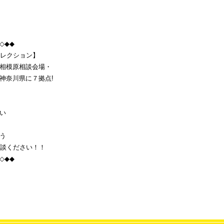
◇◆◆
セレクション】
相模原相談会場・
神奈川県に７拠点!
い
う
相談ください！！
◇◆◆