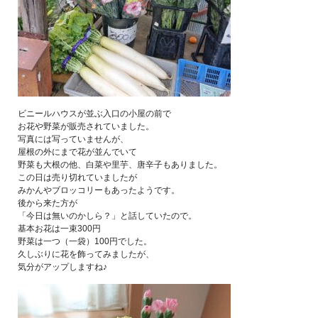
ビニールハウスが並ぶ入口の小屋の前で
お花や野菜が販売されていました。
写真には写っていませんが、
屋根の外にまで花が並んでいて
野菜も大根の他、白菜や里芋、唐辛子もありました。
この日は売り切れていましたが
みかんやブロッコリーもあったようです。
後から来た方が
「今日は無いのかしら？」と話していたので。
基本お花は一束300円
野菜は一つ（一袋）100円でした。
久しぶりに花を飾ってみましたが、
気分がアップしますね♪