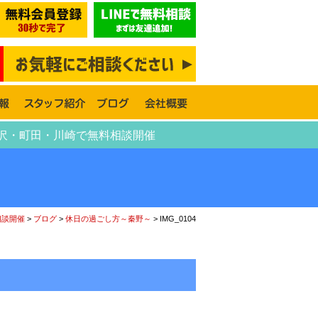
・藤沢・町田・川崎で無料相談開催
相談開催
>
ブログ
>
休日の過ごし方～秦野～
>
IMG_0104